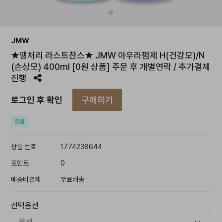
JMW
★땡처리 라스트찬스★ JMW 아우라펌제 H(건강모)/N
(손상모) 400ml [0원 상품] 주문 후 개별연락 / 추가결제
진행
구매하기
로그인 후 확인
핫딜
상품 번호
1774238644
포인트
0
배송비결제
무료배송
선택옵션