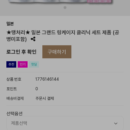
밀본
★땡처리★ 밀본 그랜드 링케이지 클리닉 세트 제품 (공
병미포함)
구매하기
로그인 후 확인
추천
인기
핫딜
상품 번호
1776146144
포인트
0
배송비결제
주문시 결제
선택옵션