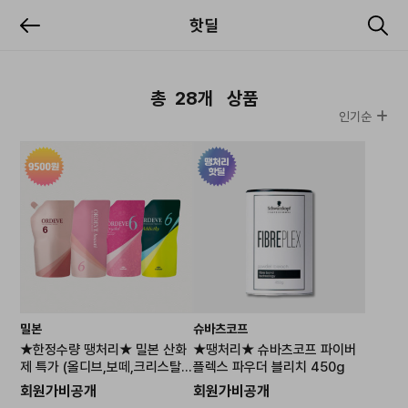
핫딜
총
28개
상품
인기순
밀본
슈바츠코프
★한정수량 땡처리★ 밀본 산화
★땡처리★ 슈바츠코프 파이버
제 특가 (올디브,보떼,크리스탈,
플렉스 파우더 블리치 450g
어딕시)
회원가비공개
회원가비공개