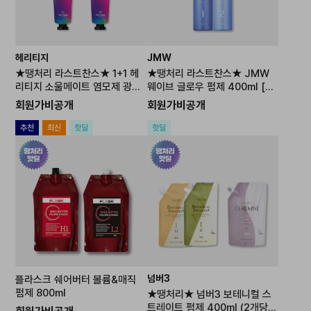
헤리티지
JMW
★땡처리 라스트찬스★ 1+1 헤
★땡처리 라스트찬스★ JMW
리티지 소울메이트 염모제 광화
웨이브 글로우 펌제 400ml [0
문애쉬120g (염모제6개당 산화
원 상품] 주문 후 개별연락 / 추
회원가비공개
회원가비공개
제1개 포함)
가결제 진행
추천
최신
핫딜
핫딜
넘버3
플라스크 쉐어버터 볼륨&매직
펌제 800ml
★땡처리★ 넘버3 보테니컬 스
트레이트 펌제 400ml (2개당