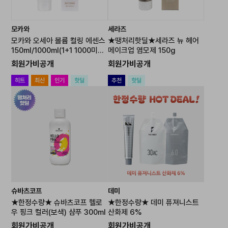
모카와
세라즈
모카와 오세아 볼륨 컬링 에센스
★땡처리핫딜★세라즈 뉴 헤어
150ml/1000ml(1+1 1000미리
메이크업 염모제 150g
만해당)
회원가비공개
회원가비공개
히트
최신
인기
핫딜
추천
핫딜
슈바츠코프
데미
★한정수량★ 슈바츠코프 헬로
★한정수량★ 데미 퓨져니스트
우 핑크 컬러(보색) 샴푸 300ml
산화제 6%
회원가비공개
회원가비공개