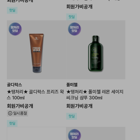
회원가비공개
중화제1개 포함)
회원가비공개
핫딜
핫딜
골디락스
폴미첼
★땡처리★ 골디락스 프리즈 왁
★땡처리★ 폴미첼 레몬 세이지
스 100ml
씨크닝 샴푸 300ml
회원가비공개
회원가비공개
일시품절
핫딜
핫딜