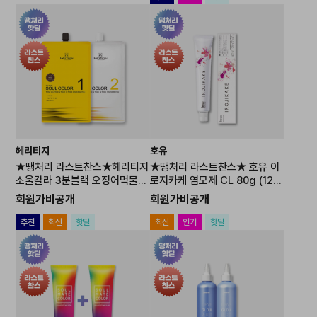
헤리티지
호유
★땡처리 라스트찬스★헤리티지
★땡처리 라스트찬스★ 호유 이
소울칼라 3분블랙 오징어먹물
로지카케 염모제 CL 80g (12개
염모제 500g
당 산화제1개 포함)
회원가비공개
회원가비공개
추천
최신
핫딜
최신
인기
핫딜