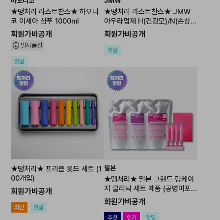
하오니코
JMW
★땡처리 라스트찬스★ 하오니
★땡처리 라스트찬스★ JMW
코 이세아 샴푸 1000ml
아우라펌제 H(건강모)/N(손상
모) 400ml [0원 상품] 주문 후
회원가비공개
회원가비공개
개별연락 / 추가결제 진행
일시품절
핫딜
핫딜
밀본
★땡처리★ 프리즘 롯드 세트 (1
00개입)
★땡처리★ 밀본 그랜드 링케이
지 클리닉 세트 제품 (공병미포
회원가비공개
함)
회원가비공개
최신
핫딜
추천
인기
핫딜