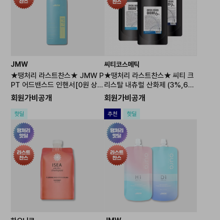
JMW
씨티코스메틱
★땡처리 라스트찬스★ JMW P
★땡처리 라스트찬스★ 씨티 크
PT 어드밴스드 인핸서[0원 상
리스탈 내츄럴 산화제 (3%,6%,
품] 주문 후 개별연락 / 추가결제
9%)
회원가비공개
회원가비공개
진행
핫딜
추천
핫딜