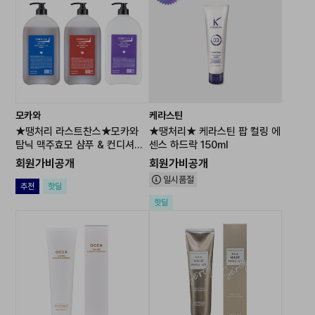
모카와
케라스틴
★땡처리 라스트찬스★모카와
★땡처리★ 케라스틴 팝 컬링 에
탐닉 맥주효모 샴푸 & 컨디셔너
센스 하드락 150ml
4000ml
회원가비공개
회원가비공개
일시품절
추천
핫딜
핫딜