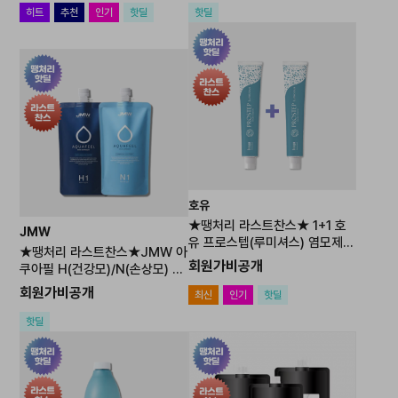
히트
추천
인기
핫딜
핫딜
호유
★땡처리 라스트찬스★ 1+1 호
JMW
유 프로스텝(루미셔스) 염모제 8
★땡처리 라스트찬스★JMW 아
0g (12개당 산화제1개 포함)
회원가비공개
쿠아필 H(건강모)/N(손상모) 4
00ml[0원 상품] 주문 후 개별연
회원가비공개
최신
인기
핫딜
락 / 추가결제 진행
핫딜