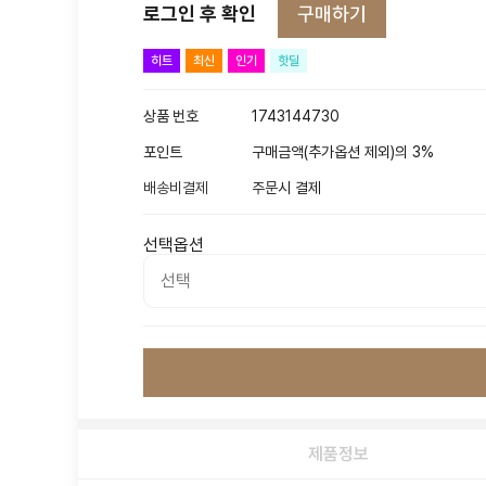
구매하기
로그인 후 확인
히트
최신
인기
핫딜
상품 번호
1743144730
포인트
구매금액(추가옵션 제외)의 3%
배송비결제
주문시 결제
선택옵션
제품정보