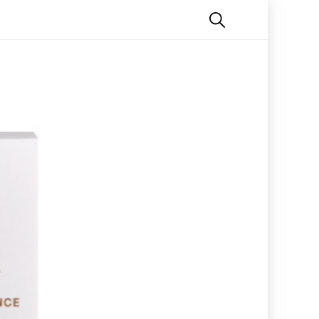
All 
로그
이용해
제품
새로
인기
마이페